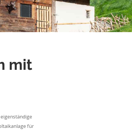
h mit
e eigenständige
ltaikanlage für