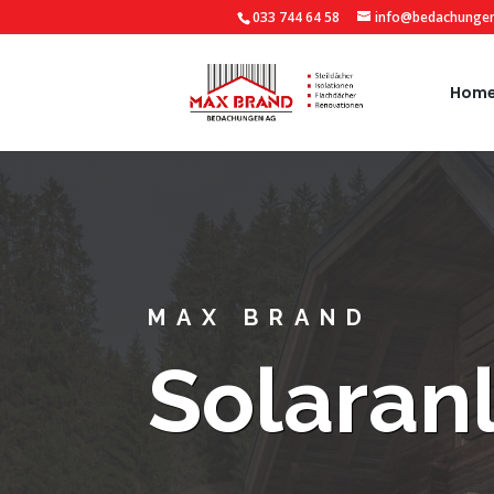
033 744 64 58
info@bedachungen
Hom
MAX BRAND
Solaran