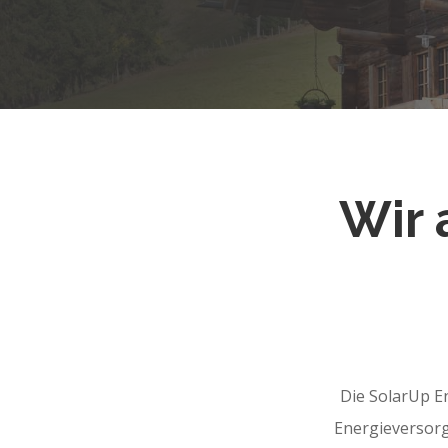
Wir 
Die SolarUp En
Energieversorg